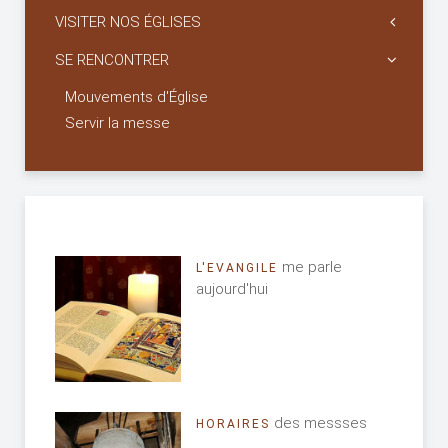
VISITER NOS ÉGLISES
SE RENCONTRER
Mouvements d'Église
Servir la messe
me parle
L'EVANGILE
aujourd'hui
des messses
HORAIRES