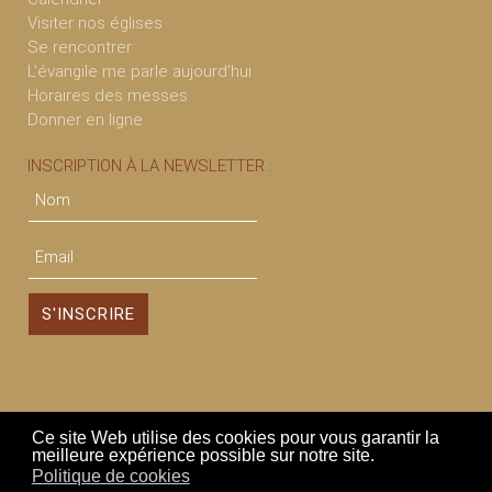
Visiter nos églises
Se rencontrer
L'évangile me parle aujourd'hui
Horaires des messes
Donner en ligne
INSCRIPTION À LA NEWSLETTER :
Ce site Web utilise des cookies pour vous garantir la
Secteur Corbeil Saint Germain
meilleure expérience possible sur notre site.
Politique de cookies
Connexion
Déconnexion
Mentions légales