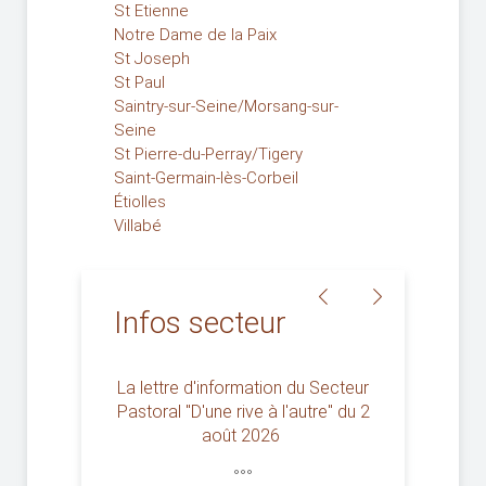
St Etienne
Notre Dame de la Paix
St Joseph
St Paul
Saintry-sur-Seine/Morsang-sur-
Seine
St Pierre-du-Perray/Tigery
Saint-Germain-lès-Corbeil
Étiolles
Villabé
Infos secteur
Feuilles
d'information
La lettre d'information du Secteur
secteur publiées
Pastoral "D'une rive à l'autre" du 2
août 2026
Retrouvez d'un clic sur
°°°