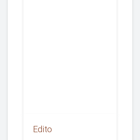
17 septembre 2022
11 septembre 2022
Carême 2022 suite
Carême 2022
29-30 janvier 2022
8-9 janvier 2022
11-12 décembre 2021
27-28 novembre 202
1
13-14 novembre 2021
Lire la suite
Edito