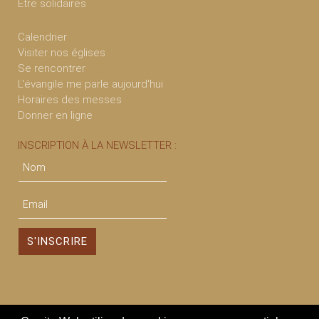
Être solidaires
Calendrier
Visiter nos églises
Se rencontrer
L'évangile me parle aujourd'hui
Horaires des messes
Donner en ligne
INSCRIPTION À LA NEWSLETTER :