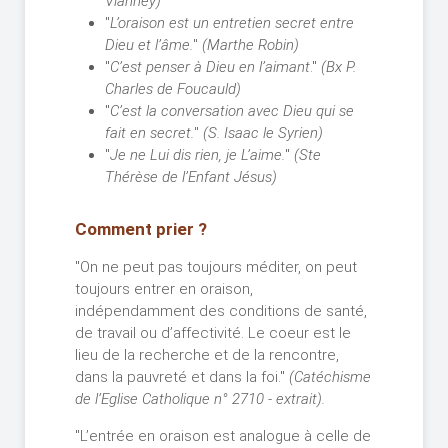
Vianney)
"
L’oraison est un entretien secret entre
Dieu et l’âme.
"
(Marthe Robin)
"
C’est penser à Dieu en l’aimant
."
(Bx P.
Charles de Foucauld)
"
C’est la conversation avec Dieu qui se
fait en secret.
"
(S. Isaac le Syrien)
"
Je ne Lui dis rien, je L’aime.
"
(Ste
Thérèse de l’Enfant Jésus)
Comment prier ?
"On ne peut pas toujours méditer, on peut
toujours entrer en oraison,
indépendamment des conditions de santé,
de travail ou d’affectivité. Le coeur est le
lieu de la recherche et de la rencontre,
dans la pauvreté et dans la foi."
(Catéchisme
de l’Eglise Catholique n° 2710 - extrait).
"L’entrée en oraison est analogue à celle de